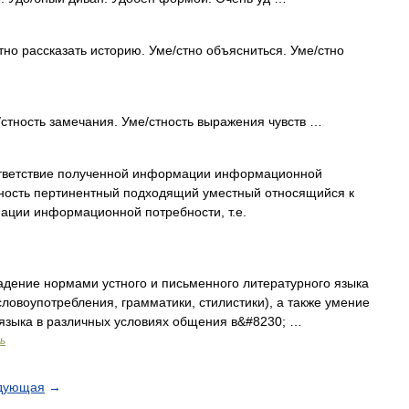
тно рассказать историю. Уме/стно объясниться. Уме/стно
/стность замечания. Уме/стность выражения чувств …
ветствие полученной информации информационной
нтность пертинентный подходящий уместный относящийся к
ации информационной потребности, т.е.
адение нормами устного и письменного литературного языка
ловоупотребления, грамматики, стилистики), а также умение
 языка в различных условиях общения в&#8230; …
ь
дующая
→