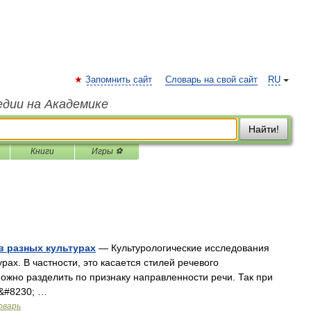
Запомнить сайт
Словарь на свой сайт
RU
едии на Академике
Найти!
Книги
Игры ⚽
в разных культурах
— Культурологические исследования
рах. В частности, это касается стилей речевого
можно разделить по признаку направленности речи. Так при
а&#8230; …
оварь