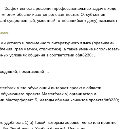
— Эффективность решения профессиональных задач в ходе
 многом обеспечивается релевантностью О. субъектов
evant существенный, уместный, относящийся к делу) называют
оварь
ми устного и письменного литературного языка (правилами
ления, грамматики, стилистики), а также умение использовать
чных условиях общения в соответствии с&#8230; …
дходящий; помогающий …
erforex V это обучающий интернет проект в области
обучающего проекта Masterforex V, организатор и
и Мастерфорекс 5, методы обмана клиентов проекта&#8230;
тж. удобность 1) а) Такой, которым хорошо, легко или приятно
ло. Удо/бный диван. Удобен формой. Очень уд …