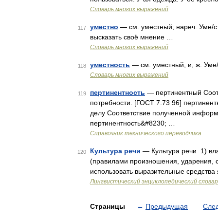
Словарь многих выражений
уместно
— см. уместный; нареч. Уме/с
117
высказать своё мнение …
Словарь многих выражений
уместность
— см. уместный; и; ж. Уме
118
Словарь многих выражений
пертинентность
— пертинентный Соот
119
потребности. [ГОСТ 7.73 96] пертине
делу Соответствие полученной информ
пертинентность&#8230; …
Справочник технического переводчика
Культура речи
— Культура речи 1) вл
120
(правилами произношения, ударения, с
использовать выразительные средства
Лингвистический энциклопедический словар
Страницы
←
Предыдущая
Сле