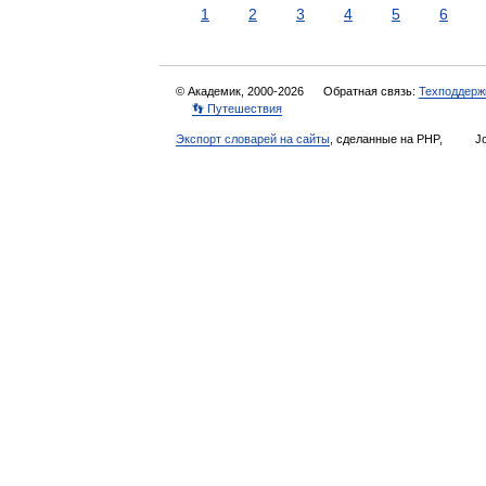
1
2
3
4
5
6
© Академик, 2000-2026
Обратная связь:
Техподдерж
👣 Путешествия
Экспорт словарей на сайты
, сделанные на PHP,
Jo