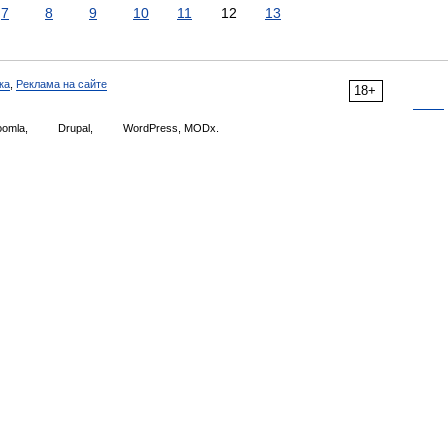
7
8
9
10
11
12
13
ка
,
Реклама на сайте
18+
omla,
Drupal,
WordPress, MODx.