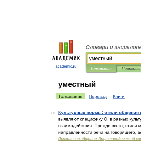
Словари и энциклоп
academic.ru
Толкования
Переводы
уместный
Толкование
Перевод
Книги
Культурные нормы: стили общения 
111
выявляют специфику О. в разных культу
взаимодействия. Прежде всего, стили 
направленности речи на говорящего, 
Психология общения. Энциклопедический сл