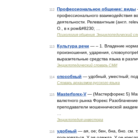
Профессиональное общение: виды
112
профессионального взаимодействия во
деятельности. Релевантным (англ. rel
О., в к ром&#8230; …
Психология общения. Энциклопедический сл
Культура речи
— – 1. Владение норма
113
произношения, ударения, словоупотреб
выразительные средства языка в разли
Энциклопедический словарь СМИ
способный
— удобный, уместный; по
114
Cловарь архаизмов русского языка
Masterforex-V
— (Мастерфорекс 5) Mast
115
валютного рынка Форекс Разоблачение 
преподаватели мошеннической академи
…
Энциклопедия инвестора
удобный
— ая, ое; бен, бна, бно. см. 
116
пользоваться. У ая одежда. У ое крес